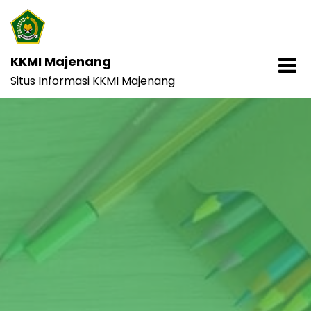
Skip
to
content
KKMI Majenang
Situs Informasi KKMI Majenang