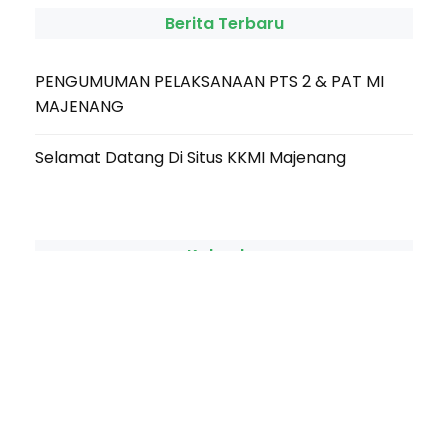
Berita Terbaru
PENGUMUMAN PELAKSANAAN PTS 2 & PAT MI
MAJENANG
Selamat Datang Di Situs KKMI Majenang
Kalender
M
T
W
T
F
S
S
1
2
3
4
5
6
7
8
9
10
11
12
13
14
15
16
17
18
19
20
21
22
23