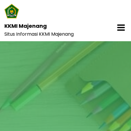
Skip
to
content
KKMI Majenang
Situs Informasi KKMI Majenang