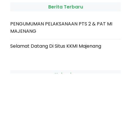
Berita Terbaru
PENGUMUMAN PELAKSANAAN PTS 2 & PAT MI
MAJENANG
Selamat Datang Di Situs KKMI Majenang
Kalender
M
T
W
T
F
S
S
1
2
3
4
5
6
7
8
9
10
11
12
13
14
15
16
17
18
19
20
21
22
23