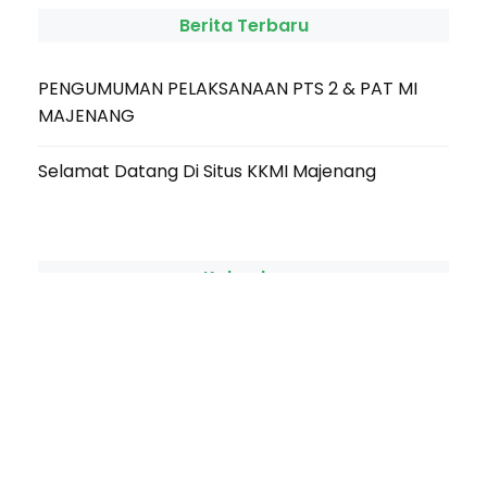
Berita Terbaru
PENGUMUMAN PELAKSANAAN PTS 2 & PAT MI
MAJENANG
Selamat Datang Di Situs KKMI Majenang
Kalender
M
T
W
T
F
S
S
1
2
3
4
5
6
7
8
9
10
11
12
13
14
15
16
17
18
19
20
21
22
23