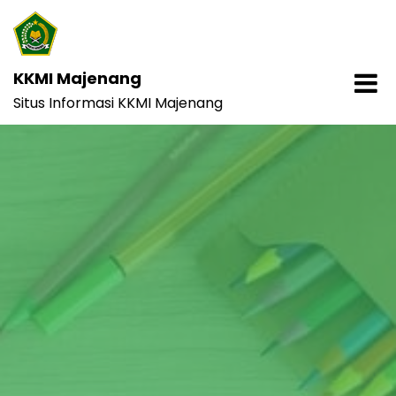
Skip
to
content
KKMI Majenang
Situs Informasi KKMI Majenang