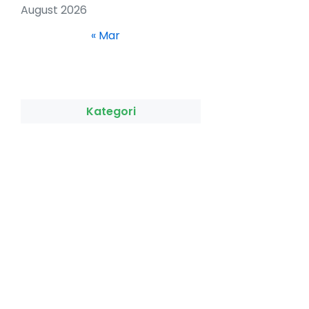
August 2026
« Mar
Kategori
News
Pengumuman
Uncategorized