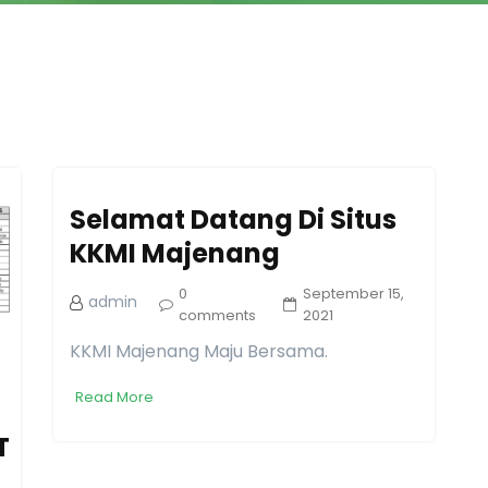
Selamat Datang Di Situs
KKMI Majenang
0
September 15,
admin
comments
2021
KKMI Majenang Maju Bersama.
Read More
T