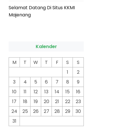
Selamat Datang Di Situs KKMI
Majenang
Kalender
M
T
W
T
F
S
S
1
2
3
4
5
6
7
8
9
10
11
12
13
14
15
16
17
18
19
20
21
22
23
24
25
26
27
28
29
30
31