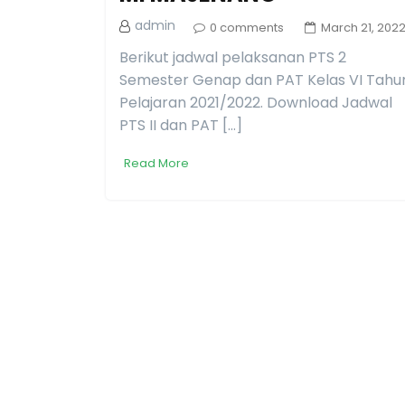
admin
0 comments
March 21, 202
Berikut jadwal pelaksanan PTS 2
Semester Genap dan PAT Kelas VI Tahu
Pelajaran 2021/2022. Download Jadwal
PTS II dan PAT […]
Read More